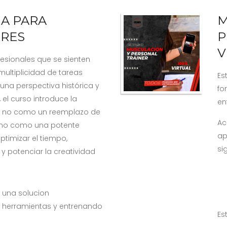
IA PARA
M
RES
P
V
esionales que se sienten
ultiplicidad de tareas
Es
 una perspectiva histórica y
fo
 el curso introduce la
en
cial no como un reemplazo de
Ac
sino como una potente
ap
timizar el tiempo,
si
y potenciar la creatividad
 una solucion
 herramientas y entrenando
Es