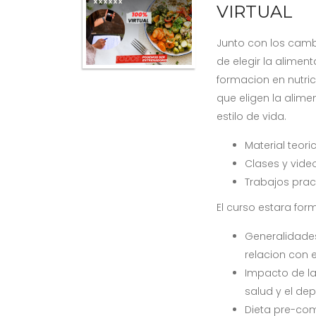
VIRTUAL
Junto con los camb
de elegir la alime
formacion en nutri
que eligen la alim
estilo de vida.
Material teori
Clases y vide
Trabajos prac
El curso estara fo
Generalidade
relacion con 
Impacto de la
salud y el de
Dieta pre-com