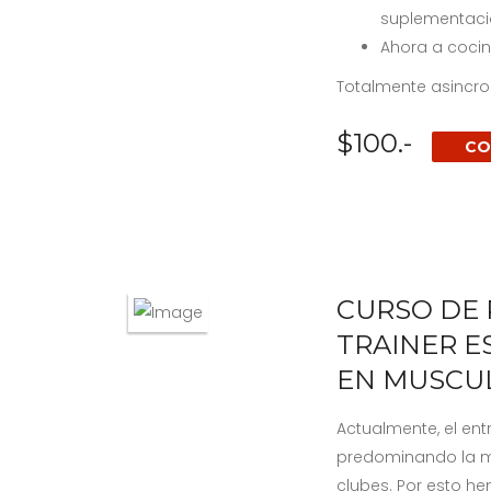
suplementacio
Ahora a cocina
Totalmente asincron
$100.-
CO
CURSO DE
TRAINER E
EN MUSCU
Actualmente, el ent
predominando la m
clubes. Por esto h