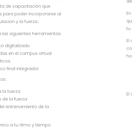
de
a de capacitación que
En
s para poder incorporarse al
qu
acion y la fuerza..
tu
 las siguientes herramientas:
El
co digitalizado
co
as en el campus virtual
ho
ticos.
co final integrador
los:
 la fuerza
El
 de la fuerza
 del entrenamiento de la
nico a tu ritmo y tiempo