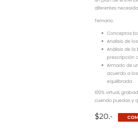
un plan de entren
diferentes necesid
Temario:
Conceptos bas
Analisis de lo
Análisis de l
prescripción d
Armado de un
acuerdo a los
equilibrada
100% virtual, grab
cuendo puedas y qu
$20.-
COM