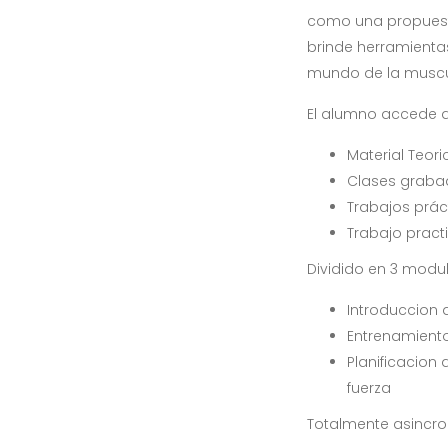
como una propuest
brinde herramienta
mundo de la muscul
El alumno accede a
Material Teori
Clases grabad
Trabajos prác
Trabajo practi
Dividido en 3 modu
Introduccion a
Entrenamiento
Planificacion
fuerza
Totalmente asincro