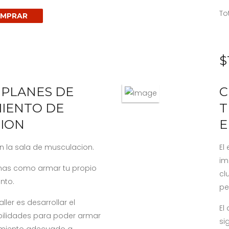
To
MPRAR
$
 PLANES DE
C
IENTO DE
T
ION
E
n la sala de musculacion.
El
im
 mas como armar tu propio
cl
nto.
pe
aller es desarrollar el
El
bilidades para poder armar
si