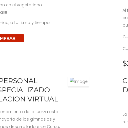
n en el vegetariano
Al
r!!!
cu
ico, a tu ritmo y tiempo
bu
Cu
MPRAR
Cu
$
 PERSONAL
C
SPECIALIZADO
D
LACION VIRTUAL
renamiento de la fuerza esta
La
ayoría de los gimnasios y
re
emos desarrollado este Curso,