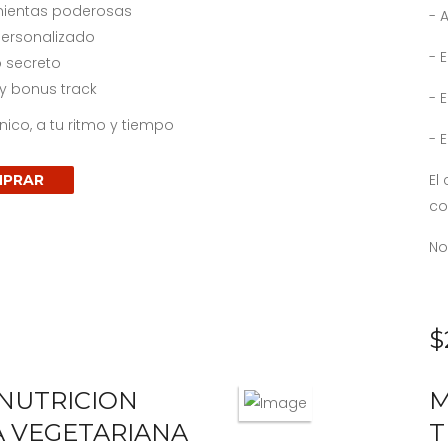
mientas poderosas
- 
personalizado
- 
o secreto
 y bonus track
- 
ico, a tu ritmo y tiempo
- 
El
PRAR
co
No
$
NUTRICION
M
 VEGETARIANA
T