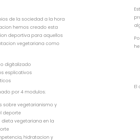
Es
pr
ios de la sociedad a la hora
al
ntacion hemos creado esta
cion deportiva para aquellos
Po
entacion vegetariana como
he
co digitalizado
os esplicativos
ticos
El
rmado por 4 modulos:
s sobre vegetarianismo y
el deporte
 dieta vegetariana en la
porte
petencia, hidratacion y