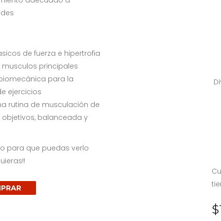
amiento adecuado a
ades
icos de fuerza e hipertrofia
s musculos principales
a biomecánica para la
Di
e ejercicios
a rutina de musculación de
 objetivos, balanceada y
ado para que puedas verlo
ieras!!
Cu
ti
PRAR
$